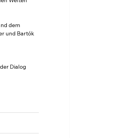
iden Welten 
 und dem 
er und Bartók 
der Dialog 