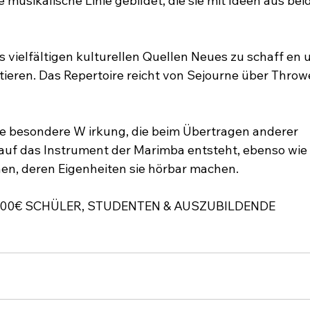
 musikalische Linie gebildet, die sie mit Ideen aus be
us vielfältigen kulturellen Quellen Neues zu schaff en
ieren. Das Repertoire reicht von Sejourne über Throw
e besondere W irkung, die beim Übertragen anderer 
uf das Instrument der Marimba entsteht, ebenso wie 
en, deren Eigenheiten sie hörbar machen.
18,00€ SCHÜLER, STUDENTEN & AUSZUBILDENDE