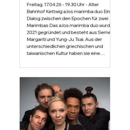
Freitag, 17.04.26 - 19.30 Uhr - Alter
Bahnhof Kettwig a.los marimba duo Ein
Dialog zwischen den Epochen für zwei
Marimbas Das a.los marimba duo wurde
2021 gegründet und besteht aus Semeli
Margariti und Yung-Ju Tsai. Aus der
unterschiedlichen griechischen und
taiwanischen Kultur haben sie eine
gemeinsame musikalische Linie gebildet,
die sie mit Ideen aus beiden Welten
bereichern. Es begeistert sie, aus
vielfältigen kulturellen Quellen Neues zu
schaff en und dem Publikum zu pr