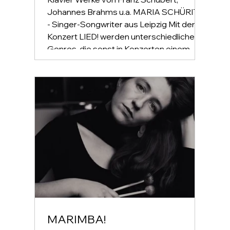
Johannes Brahms u.a. MARIA SCHÜRITZ
- Singer-Songwriter aus Leipzig Mit dem
Konzert LIED! werden unterschiedliche
Genres, die sonst in Konzerten einem
entsprechenden Publikum nur allein zu
Gehör kommen, in einem Konzert
gegenüber-gestellt werden. Die Grenzen
und Unterscheide, die im deutschen
Konzertleben zwischen E(rnste)- und
U(nterhaltung
MARIMBA!