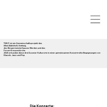
TERZ! ist ein Gemeinschaftsprojekt des
Alten Bahnhofs Kettwig,
des Bürgermeisterhauses Werden und des
Forum Kreuzeskirche.
2026 erkunden diese drei Essener Kulturorte in einer gemeinsamen Konzertreihe Begegnungen von
Klassik, Jazz und Pop.
Die Konzerte: