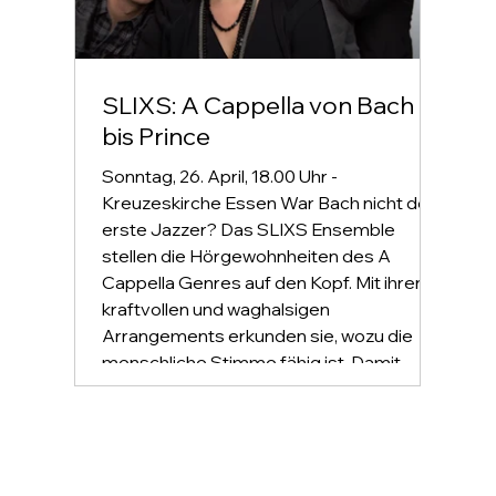
SLIXS: A Cappella von Bach
bis Prince
Sonntag, 26. April, 18.00 Uhr -
Kreuzeskirche Essen War Bach nicht der
erste Jazzer? Das SLIXS Ensemble
stellen die Hörgewohnheiten des A
Cappella Genres auf den Kopf. Mit ihren
kraftvollen und waghalsigen
Arrangements erkunden sie, wozu die
menschliche Stimme fähig ist. Damit
entführen sie ihr Publikum in ein Paradies
aus Klangfarben, Lautmalerei und Vocal
Percussion. SLIXS wurden wiederholt mit
der weltweit höchsten Auszeichnung für
Vokalkunst – dem „CARA“ ausgezeichnet